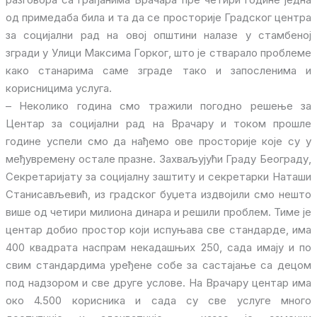
од примедаба била и та да се просторије Градског центра
за социјални рад на овој општини налазе у стамбеној
згради у Улици Максима Горког, што је стварало проблеме
како станарима саме зграде тако и запосленима и
корисницима услуга.
– Неколико година смо тражили погодно решење за
Центар за социјални рад на Врачару и током прошле
године успели смо да нађемо ове просторије које су у
међувремену остале празне. Захваљујући Граду Београду,
Секретаријату за социјалну заштиту и секретарки Наташи
Станисављевић, из градског буџета издвојили смо нешто
више од четири милиона динара и решили проблем. Тиме је
центар добио простор који испуњава све стандарде, има
400 квадрата наспрам некадашњих 250, сада имају и по
свим стандардима уређене собе за састајање са децом
под надзором и све друге услове. На Врачару центар има
око 4.500 корисника и сада су све услуге много