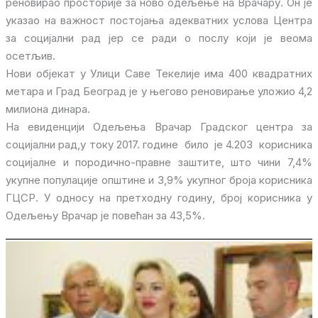
реновирао просторије за ново одељење на Врачару. Он је
указао на важност постојања адекватних услова Центра
за социјални рад јер се ради о послу који је веома
осетљив.
Нови објекат у Улици Саве Текелије има 400 квадратних
метара и Град Београд је у његово реновирање уложио 4,2
милиона динара.
На евиденцији Одељења Врачар Градског центра за
социјални рад,у току 2017. године било је 4.203 корисника
социјалне и породично-правне заштите, што чини 7,4%
укупне популације општине и 3,9% укупног броја корисника
ГЦСР. У односу на претходну годину, број корисника у
Одељењу Врачар је повећан за 43,5%.