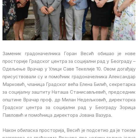
Заменик градоначелника Горан Весић обишао је нове
просторије Градског центра за социјални рад у Београду –
Одељење Врачар у Улици Саве Текелије 10. Овом догађају
присуствовали су и помоћник градоначелника Александар
Марковић, чланица Градског већа Елена Билић, секретарка
за социјалну заштиту Наташа Станисављевић, председник
општине Врачар проф. др Милан Недељковић, директорка
Градског центра за социјални рад у Београду Зорица
Павловић и помоћница директора Јована Вазура.
Након обиласка просторија, Весић је подсетио да је током
разговора са грађанима Врачара пре четири године једна