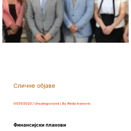
Сличне објаве
01/31/2023
/
Uncategorized
/ By
Neda Ivanovic
Финансијски планови