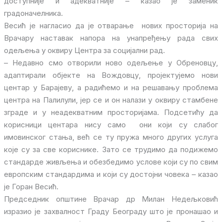
доступније и адекватније – казао је заменик
градоначелника.
Весић је нагласио да је отварање нових просторија на
Врачару наставак напора на унапређењу рада свих
одељења у оквиру Центра за социјални рад.
– Недавно смо отворили ново одељење у Обреновцу,
адаптирали објекте на Вождовцу, пројектујемо нови
центар у Барајеву, а радићемо и на решавању проблема
центра на Палилули, јер се и он налази у оквиру стамбене
зграде и у неадекватним просторијама. Подсетићу да
корисници центара нису само они који су слабог
имовинског стања, већ се ту пружа много других услуга
које су за све кориснике. Зато се трудимо да подижемо
стандарде живљења и обезбедимо услове који су по свим
европским стандардима и који су достојни човека – казао
је Горан Весић.
Председник општине Врачар др Милан Недељковић
изразио је захвалност Граду Београду што је пронашао и