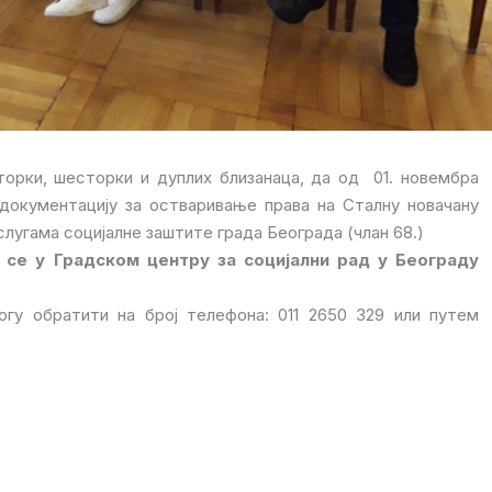
орки, шесторки и дуплих близанаца, да од 01. новембра
 документацију за остваривање права на Сталну новачану
слугама социјалне заштите града Београда (члан 68.)
 се у Градском центру за социјални рад у Београду
гу обратити на број телефона: 011 2650 329 или путем