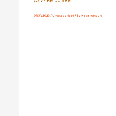
Сличне објаве
01/31/2023
/
Uncategorized
/ By
Neda Ivanovic