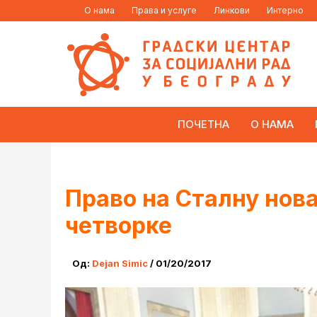
Пређи
content
О нама
Права и услуге
Линкови
Интерно
на
садржај
ПОЧЕТНА
О НАМА
Право на Сталну нова
четворке
Од:
Dejan Simic
/
01/20/2017