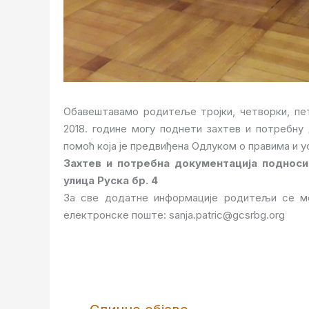
Обавештавамо родитеље тројки, четворки, пет
2018. године могу поднети захтев и потребну
помоћ која је предвиђена Одлуком о правима и у
Захтев и потребна документација подноси
улица Руска бр. 4
За све додатне информације родитељи се мо
електронске поште: sanja.patric@gcsrbg.org