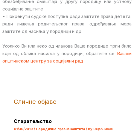
обезбеђивање смештаја у другу породицу или устнову
социјалне заштите
• Покренути судске поступке ради заштите права детета,
ради лишења родитељског права, одређивања мера
заштите од насиља у породици и др.
Уколико Ви или неко од чланова Ваше породице трпи било
који од облика насиља у породици, обратите се
Вашем
општинском центру за социјални рад
Сличне објаве
Старатељство
01/30/2019
/
Породично правна заштита
/ By
Dejan Simic