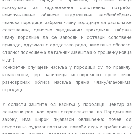
искључиво за задовољење сопствених потреба,
неиспуњавање обавезе издржавања необезбеђених
чланова породице, забрана члану породице да располаже
сопственим, односно заједничким приходима, забрана
члану породице да се запосли и оствари сопствене
приходе, одузимање средстава рада, наметање обавезе
сталног подношења детаљних извештаја о трошењу новца
и др.)
Конкретни случајеви насиља у породици су, по правилу,
комплексни, јер насилници истовремено врше више
разноврсних облика насиља према члану/члановима
породице.
У области заштите од насиља у породици, центар за
социјални рад, као орган старатељства, по Породичном
закону, има широк дијапазон овлашћења: почев од
покретања судског поступка, помоћи суду у прибављању