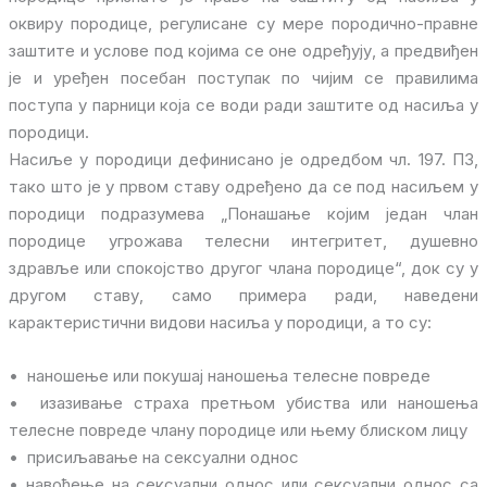
oквиру породице, регулисане су мере породично-правне
заштите и услове под којима се оне одређују, а предвиђен
је и уређен посебан поступак по чијим се правилима
поступа у парници која се води ради заштите од насиља у
породици.
Насиље у породици дефинисано је одредбом чл. 197. ПЗ,
тако што је у првом ставу одређено да се под насиљем у
породици подразумева „Понашање којим један члан
породице угрожава телесни интегритет, душевно
здравље или спокојство другог члана породице“, док су у
другом ставу, само примера ради, наведени
карактеристични видови насиља у породици, а то су:
• наношење или покушај наношења телесне повреде
• изазивање страха претњом убиства или наношења
телесне повреде члану породице или њему блиском лицу
• присиљавање на сексуални однос
• навођење на сексуални однос или сексуални однос са