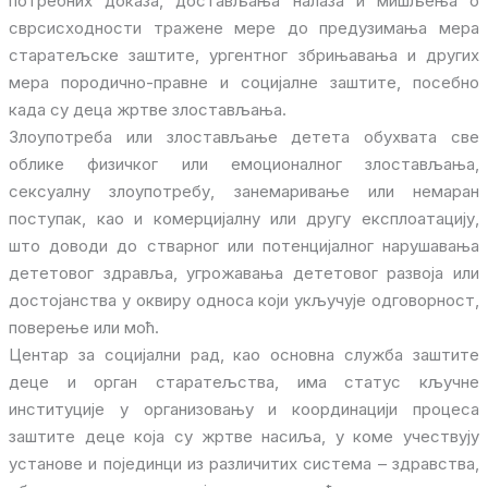
потребних доказа, достављања налаза и мишљења о
сврсисходности тражене мере до предузимања мера
старатељске заштите, ургентног збрињавања и других
мера породично-правне и социјалне заштите, посебно
када су деца жртве злостављања.
Злоупотреба или злостављање детета обухвата све
облике физичког или емоционалног злостављања,
сексуалну злоупотребу, занемаривање или немаран
поступак, као и комерцијалну или другу експлоатацију,
што доводи до стварног или потенцијалног нарушавања
дететовог здравља, угрожавања дететовог развоја или
достојанства у оквиру односа који укључује одговорност,
поверење или моћ.
Центар за социјални рад, као основна служба заштите
деце и орган старатељства, има статус кључне
институције у организовању и координацији процеса
заштите деце која су жртве насиља, у коме учествују
установе и појединци из различитих система – здравства,