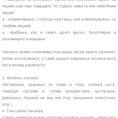
лицем које није навршило 14. годину живота или немоћним
лицем
• ограничавање слободе кретања или комуницирања са
трећим лицима
• вређање, као и свако друго дрско, безобзирно и
злонамерно понашање
Насиље према члановима породице, може имати различит
облик испољавања, а саме радње извршења насиља могу
бити веома различите:
• Физичко насиље
(батињање, ударање по глави и телу, чупање косе,
повреде оштрим и тупим предметима, шутирање,
дављење, бацање на зид или под, наношење опекотина,
итд.)
• Сексуално насиље
(свака повреда полне слободе и полног морала, сваки вид