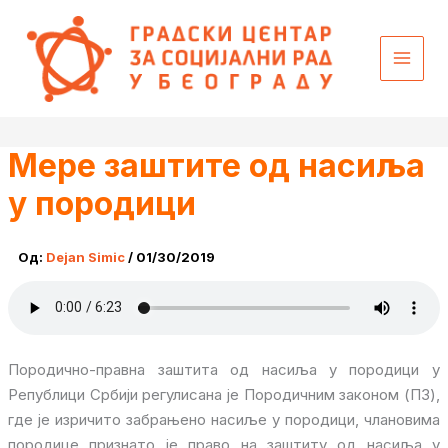
Пређи
content
на
садржај
Мере заштите од насиља
у породици
Од:
Dejan Simic
/
01/30/2019
Породично-правна заштита од насиља у породици у
Републици Србији регулисана је Породичним законом (ПЗ),
где је изричито забрањено насиље у породици, члановима
породице признато је право на заштиту од насиља у