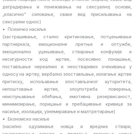
деградирања и понижавања на сексуалној основи,
„класично“ силовање, сваки вид присиљавања на
сексуални однос)
• Психичко насиље
(застрашивање, стално критиковање, потцењивање
партнерке/а, емоционалне претње и оптужбе,
емоционално уцењивање, стварање конфузије и
несигурности код жртве, посесивно понашање,
постављање нереалних и неостваривих очекивања у
односу на жртву, вербално злостављање, излагање жртве
притиску, испољавање злостављачког ауторитета,
непоштовање жртве, злоупотреба поверења,
неиспуњавање обећања, емотивна резервисаност,
минимизирање, порицање и пребацивање кривице за
насиље, изолација, узнемиравање и малтретирање)
• Економско насиље
(насилно одузимање новца и вредних ствари,
контролисање зараде и примања, трошење новца