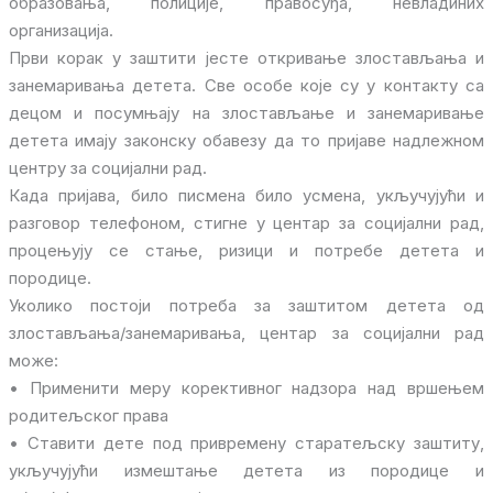
образовања, полиције, правосуђа, невладиних
организација.
Први корак у заштити јесте откривање злостављања и
занемаривања детета. Све особе које су у контакту са
децом и посумњају на злостављање и занемаривање
детета имају законску обавезу да то пријаве надлежном
центру за социјални рад.
Када пријава, било писмена било усмена, укључујући и
разговор телефоном, стигне у центар за социјални рад,
процењују се стање, ризици и потребе детета и
породице.
Уколико постоји потреба за заштитом детета од
злостављања/занемаривања, центар за социјални рад
може:
• Применити меру корективног надзора над вршењем
родитељског права
• Ставити дете под привремену старатељску заштиту,
укључујући измештање детета из породице и