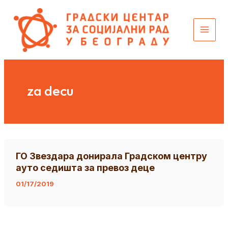
Пређи
content
на
садржај
za decu
ГО Звездара донирала Градском центру
ауто седишта за превоз деце
01/17/2019