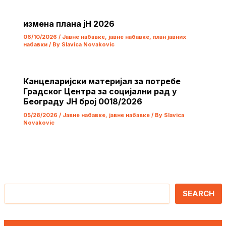
измена плана јН 2026
06/10/2026
/
Јавне набавке
,
јавне набавке
,
план јавних
набавки
/ By
Slavica Novakovic
Канцеларијски материјал за потребе
Градског Центра за социјални рад у
Београду ЈН број 0018/2026
05/28/2026
/
Јавне набавке
,
јавне набавке
/ By
Slavica
Novakovic
Претрага
SEARCH