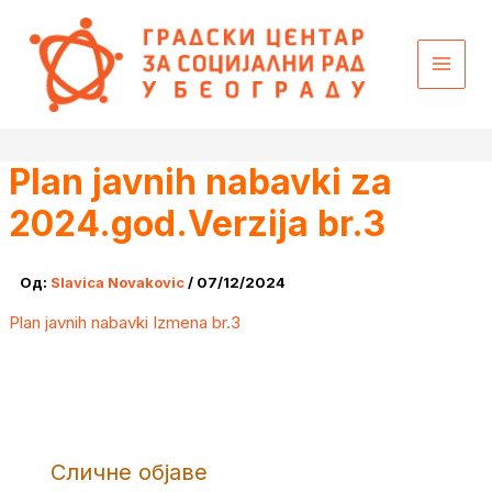
Пређи
content
на
садржај
Plan javnih nabavki za
2024.god.Verzija br.3
Од:
Slavica Novakovic
/
07/12/2024
Plan javnih nabavki Izmena br.3
Сличне објаве