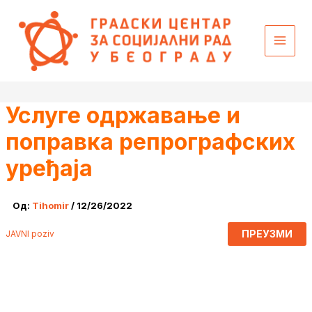
Пређи
content
на
садржај
Услуге одржавање и
поправка репрографских
уређаја
Од:
Tihomir
/
12/26/2022
ПРЕУЗМИ
JAVNI poziv