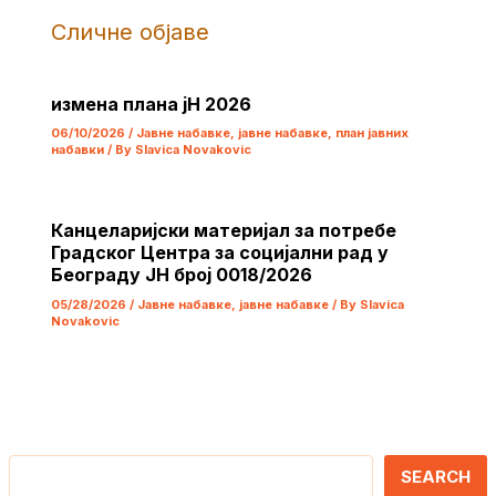
Сличне објаве
измена плана јН 2026
06/10/2026
/
Јавне набавке
,
јавне набавке
,
план јавних
набавки
/ By
Slavica Novakovic
Канцеларијски материјал за потребе
Градског Центра за социјални рад у
Београду ЈН број 0018/2026
05/28/2026
/
Јавне набавке
,
јавне набавке
/ By
Slavica
Novakovic
Претрага
SEARCH