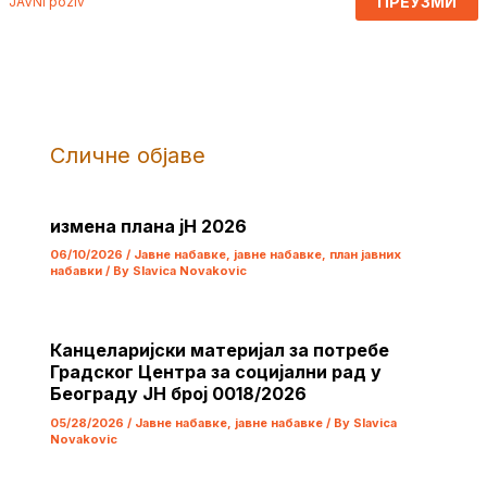
ПРЕУЗМИ
JAVNI poziv
Сличне објаве
измена плана јН 2026
06/10/2026
/
Јавне набавке
,
јавне набавке
,
план јавних
набавки
/ By
Slavica Novakovic
Канцеларијски материјал за потребе
Градског Центра за социјални рад у
Београду ЈН број 0018/2026
05/28/2026
/
Јавне набавке
,
јавне набавке
/ By
Slavica
Novakovic