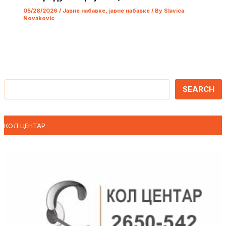
05/28/2026
/
Јавне набавке
,
јавне набавке
/ By
Slavica
Novakovic
Претрага
SEARCH
КОЛ ЦЕНТАР