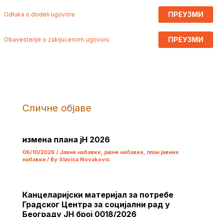
ПРЕУЗМИ
Odluka o dodeli ugovora
ПРЕУЗМИ
Obavestenje o zakljucenom ugovoru
Сличне објаве
измена плана јН 2026
06/10/2026
/
Јавне набавке
,
јавне набавке
,
план јавних
набавки
/ By
Slavica Novakovic
Канцеларијски материјал за потребе
Градског Центра за социјални рад у
Београду ЈН број 0018/2026