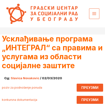
Пређи
content
на
садржај
Усклађивање програма
„ИНТЕГРАЛ“ са правима и
услугама из области
социјалне заштите
Од:
Slavica Novakovic
/
02/03/2020
ПРЕУЗМИ
poziv za podnošenje ponuda
ПРЕУЗМИ
konkursna dokumentacija