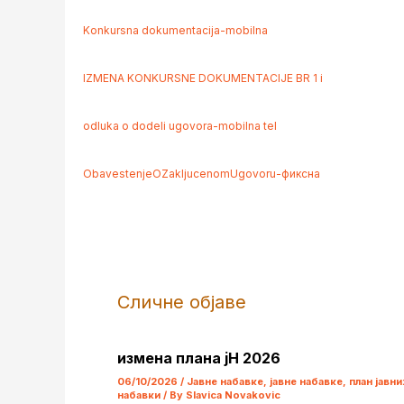
Konkursna dokumentacija-mobilna
IZMENA KONKURSNE DOKUMENTACIJE BR 1 i
odluka o dodeli ugovora-mobilna tel
ObavestenjeOZakljucenomUgovoru-фиксна
Сличне објаве
измена плана јН 2026
06/10/2026
/
Јавне набавке
,
јавне набавке
,
план јавни
набавки
/ By
Slavica Novakovic