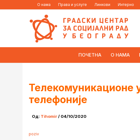
Пређи
content
О нама
Права и услуге
Линкови
Интерно
на
садржај
ПОЧЕТНА
О НАМА
Телекомуникационе у
телефоније
Од:
Tihomir
/
04/10/2020
poziv