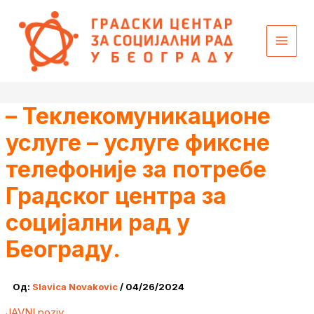
Пређи
content
на
садржај
– Теклекомуникационе
услуге – услуге фиксне
телефоније за потребе
Градског центра за
социјални рад у
Београду.
Од:
Slavica Novakovic
/
04/26/2024
JAVNI poziv