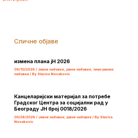
Сличне објаве
измена плана јН 2026
06/10/2026
/
Јавне набавке
,
јавне набавке
,
план јавних
набавки
/ By
Slavica Novakovic
Канцеларијски материјал за потребе
Градског Центра за социјални рад у
Београду ЈН број 0018/2026
05/28/2026
/
Јавне набавке
,
јавне набавке
/ By
Slavica
Novakovic