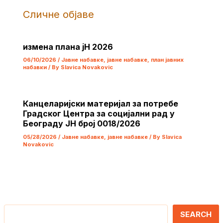
Сличне објаве
измена плана јН 2026
06/10/2026
/
Јавне набавке
,
јавне набавке
,
план јавних
набавки
/ By
Slavica Novakovic
Канцеларијски материјал за потребе
Градског Центра за социјални рад у
Београду ЈН број 0018/2026
05/28/2026
/
Јавне набавке
,
јавне набавке
/ By
Slavica
Novakovic
Претрага
SEARCH