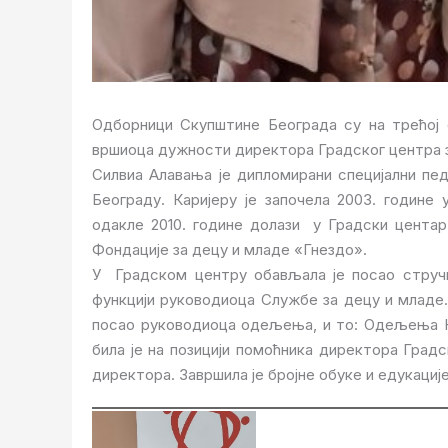
Одборници Скупштине Београда су на трећој
вршиоца дужности директора Градског центра з
Силвиа Алавања је дипломирани специјални пед
Београду. Каријеру је започела 2003. године
одакле 2010. године долази у Градски центар 
Фондације за децу и младе «Гнездо».
У Градском центру обављала је посао стручн
функцији руководиоца Службе за децу и младе.
посао руководиоца одељења, и то: Одељења Но
била је на позицији помоћника директора Градс
директора. Завршила је бројне обуке и едукациј