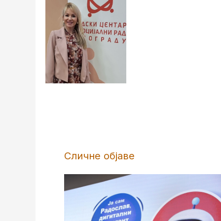
Сличне објаве