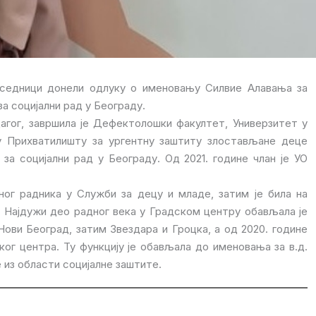
 седници донели одлуку о именовању Силвие Алавања за
а социјални рад у Београду.
агог, завршила је Дефектолошки факултет, Универзитет у
 у Прихватилишту за ургентну заштиту злостављане деце
за социјални рад у Београду. Од 2021. године члан је УО
ог радника у Служби за децу и младе, затим је била на
 Најдужи део радног века у Градском центру обављала је
ви Београд, затим Звездара и Гроцка, а од 2020. године
ког центра. Ту функцију је обављала до именовања за в.д.
е из области социјалне заштите.