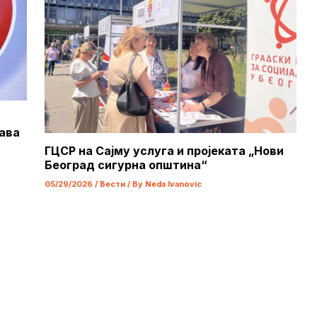
ава
ГЦСР на Сајму услуга и пројеката „Нови
Београд сигурна општина“
05/29/2026
/
Вести
/ By
Neda Ivanovic