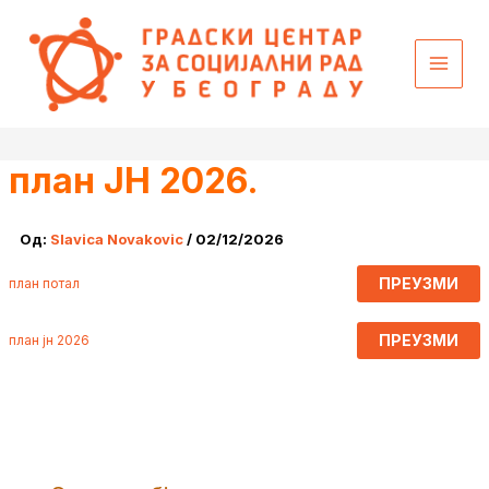
Пређи
content
на
садржај
план ЈН 2026.
Од:
Slavica Novakovic
/
02/12/2026
ПРЕУЗМИ
план потал
ПРЕУЗМИ
план јн 2026