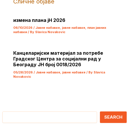
Сличне објаве
измена плана јН 2026
06/10/2026
/
Јавне набавке
,
јавне набавке
,
план јавних
набавки
/ By
Slavica Novakovic
Канцеларијски материјал за потребе
Градског Центра за социјални рад у
Београду ЈН број 0018/2026
05/28/2026
/
Јавне набавке
,
јавне набавке
/ By
Slavica
Novakovic
Претрага
SEARCH