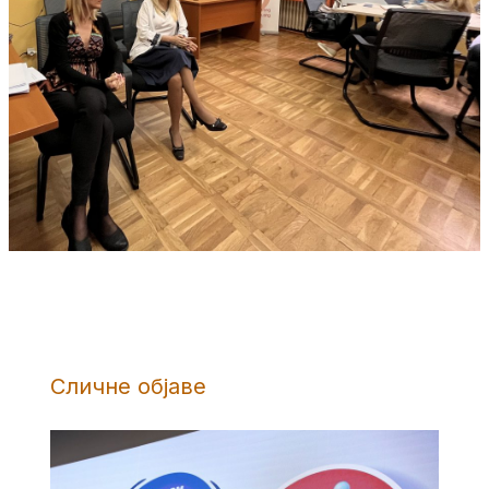
Сличне објаве