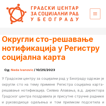
Пређи
content
на
садржај
Округли сто-решавање
нотификација у Регистру
социјална карта
Од:
Neda Ivanovic
/
10/25/2023
У Градском центру за социјални рад у Београду одржан је
округли сто на тему примене Регистра социјална карта-
решавање нотификација. Силвиа Алавања, в.д. директора
Градског центра поздравила је присутне стручне раднике
и руководиоце одељења и том приликом подсетила и