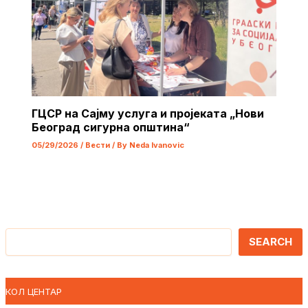
ГЦСР на Сајму услуга и пројеката „Нови
Београд сигурна општина“
05/29/2026
/
Вести
/ By
Neda Ivanovic
Претрага
SEARCH
КОЛ ЦЕНТАР