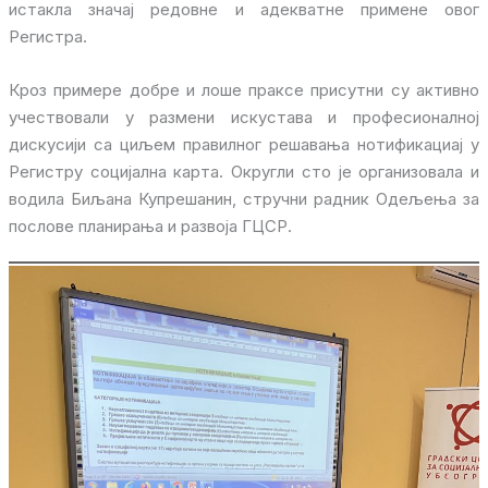
истакла значај редовне и адекватне примене овог
Регистра.
Кроз примере добре и лоше праксе присутни су активно
учествовали у размени искустава и професионалној
дискусији са циљем правилног решавања нотификациај у
Регистру социјална карта. Округли сто је организовала и
водила Биљана Купрешанин, стручни радник Одељења за
послове планирања и развоја ГЦСР.