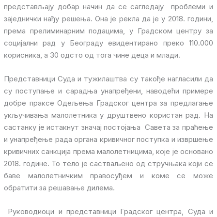
представљају добар начин да се сагледају проблеми и
заједнички нађу решења. Она је рекла да је у 2018. години,
према прелиминарним подацима, у Градском центру за
социјални рад у Београду евидентирано преко 110.000
корисника, а 30 одсто од тога чине деца и млади.
Представници Суда и тужилаштва су такође нагласили да
су поступање и сарадња унапређени, наводећи примере
добре праксе Одељења Градског центра за предлагање
укључивања малолетника у друштвено користан рад. На
састанку је истакнут значај постојања Савета за праћење
и унапређење рада органа кривичног поступка и извршење
кривичних санкција према малолетницима, које је основано
2018. године. То тело је састваљено од стручњака који се
баве малолетничким правосуђем и коме се може
обратити за решавање дилема.
Руководиоци и представници Градског центра, Суда и