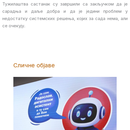
Тужилаштва састанак су завршили са закључком да је
сарадња и даље добра и да је једини проблем у
недостатку системских решења, којих за сада нема, али
се очекују.
Сличне објаве