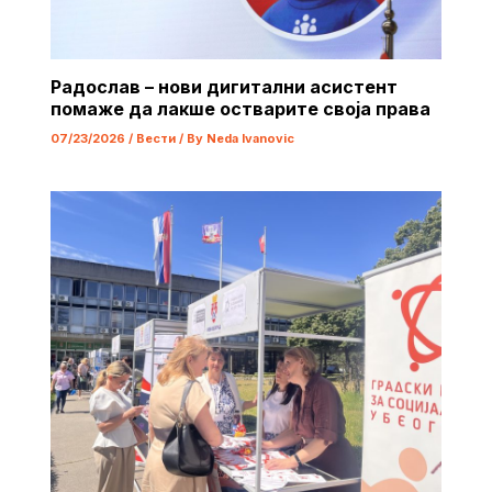
Радослав – нови дигитални асистент
помаже да лакше остварите своја права
07/23/2026
/
Вести
/ By
Neda Ivanovic