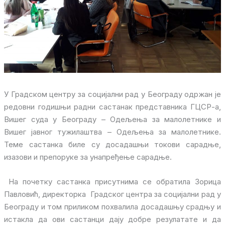
У Градском центру за социјални рад у Београду одржан је
редовни годишњи радни састанак представника ГЦСР-а,
Вишег суда у Београду – Одељења за малолетнике и
Вишег јавног тужилаштва – Одељења за малолетнике.
Теме састанка биле су досадашњи токови сарадње,
изазови и препоруке за унапређење сарадње.
На почетку састанка присутнима се обратила Зорица
Павловић, директорка Градског центра за социјални рад у
Београду и том приликом похвалила досадашњу срадњу и
истакла да oви састанци дају добре резулатате и да