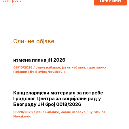
ПРЕУЗМИ
Javni poziv
Сличне објаве
измена плана јН 2026
06/10/2026
/
Јавне набавке
,
јавне набавке
,
план јавних
набавки
/ By
Slavica Novakovic
Канцеларијски материјал за потребе
Градског Центра за социјални рад у
Београду ЈН број 0018/2026
05/28/2026
/
јавне набавке
,
Јавне набавке
/ By
Slavica
Novakovic