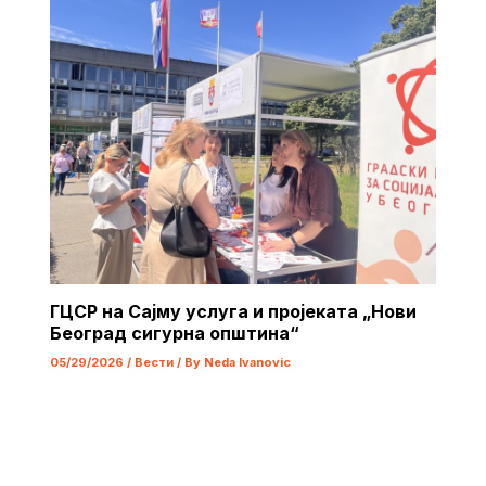
ГЦСР на Сајму услуга и пројеката „Нови
Београд сигурна општина“
05/29/2026
/
Вести
/ By
Neda Ivanovic