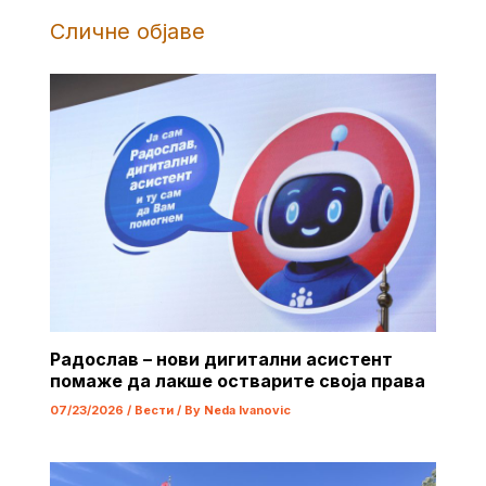
Сличне објаве
Радослав – нови дигитални асистент
помаже да лакше остварите своја права
07/23/2026
/
Вести
/ By
Neda Ivanovic