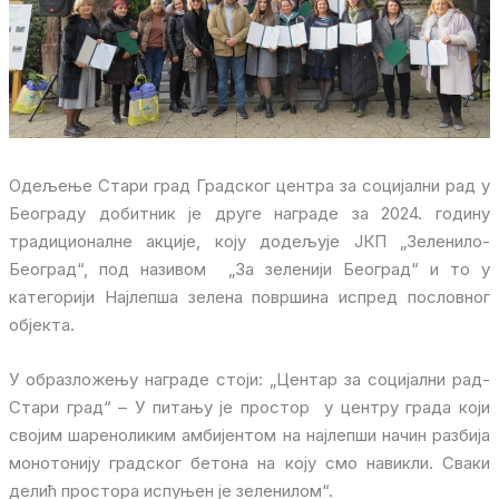
Одељење Стари град Градског центра за социјални рад у
Београду добитник је друге награде за 2024. годину
традиционалне акције, коју додељује ЈКП „Зеленило-
Београд“, под називом „За зеленији Београд“ и то у
категорији Најлепша зелена површина испред пословног
објекта.
У образложењу награде стоји: „Центар за социјални рад-
Стари град“ – У питању је простор у центру града који
својим шареноликим амбијентом на најлепши начин разбија
монотонију градског бетона на коју смо навикли. Сваки
делић простора испуњен је зеленилом“.