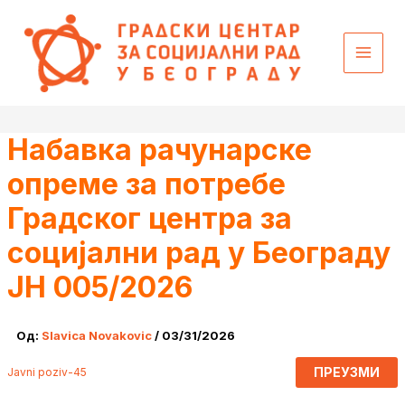
Пређи
content
на
садржај
Набавка рачунарске
опреме за потребе
Градског центра за
социјални рад у Београду
JН 005/2026
Од:
Slavica Novakovic
/
03/31/2026
ПРЕУЗМИ
Javni poziv-45