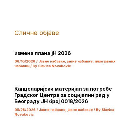
Сличне објаве
измена плана јН 2026
06/10/2026
/
Јавне набавке
,
јавне набавке
,
план јавних
набавки
/ By
Slavica Novakovic
Канцеларијски материјал за потребе
Градског Центра за социјални рад у
Београду ЈН број 0018/2026
05/28/2026
/
Јавне набавке
,
јавне набавке
/ By
Slavica
Novakovic