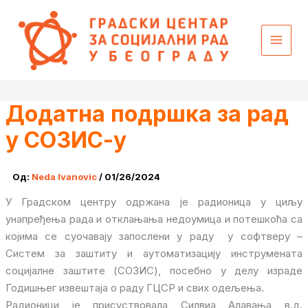
Пређи
content
на
садржај
Додатна подршка за рад
у СОЗИС-у
Од:
Neda Ivanovic
/
01/26/2024
У Градском центру одржана је радионица у циљу
унапређења рада и отклањања недоумица и потешкоћа са
којима се суочавају запослени у раду у софтверу –
Систем за заштиту и аутоматизацију инструмената
социјалне заштите (СОЗИС), посебно у делу израде
Годишњег извештаја о раду ГЦСР и свих одељења.
Радионици је присуствовала Силвиа Алавања в.д.