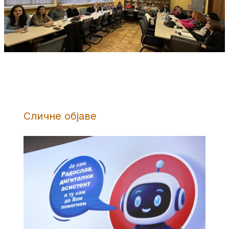
Сличне објаве