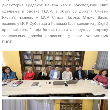
директорка Градског центра као и руководиоци свих
одељења и одсека ГЦСР, а обуку су држали Оливер
Ристић, правник у ЦСР Стара Пазова, Марио Шили,
правник у ЦСР Суботица и Радомир Шовљански из „ Digital
open solutions “ који ће наставити да пружају подршку
запосленима држећи радионице у свим одељењима
ГЦСР.