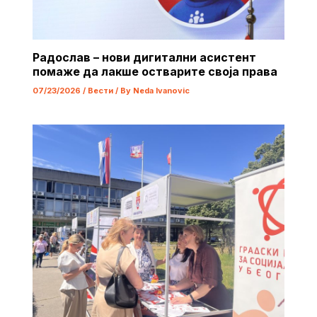
Радослав – нови дигитални асистент
помаже да лакше остварите своја права
07/23/2026
/
Вести
/ By
Neda Ivanovic