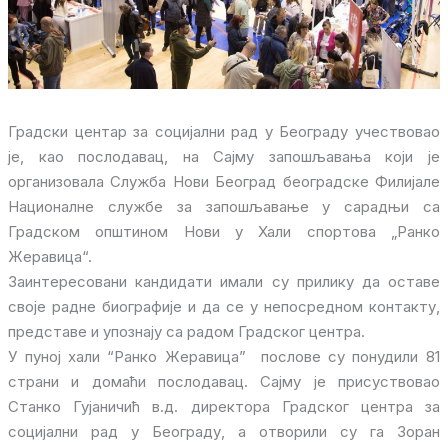
Градски центар за социјални рад у Београду учествовао
је, као послодавац, на Сајму запошљавања који је
организовала Служба Нови Београд београдске Филијале
Националне службе за запошљавање у сарадњи са
Градском општином Нови у Хали спортова „Ранко
Жеравица“.
Заинтересовани кандидати имали су прилику да оставе
своје радне биографије и да се у непосредном контакту,
представе и упознају са радом Градског центра.
У пуној хали “Ранко Жеравица” послове су понудили 81
страни и домаћи послодавац. Сајму је присуствовао
Станко Гујаничић в.д. директора Градског центра за
социјални рад у Београду, а отворили су га Зоран