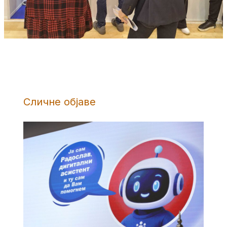
Сличне објаве