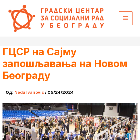
Пређи
content
на
садржај
ГЦСР на Сајму
запошљавања на Новом
Београду
Од:
Neda Ivanovic
/
05/24/2024