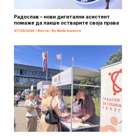
Радослав – нови дигитални асистент
помаже да лакше остварите своја права
07/23/2026
/
Вести
/ By
Neda Ivanovic