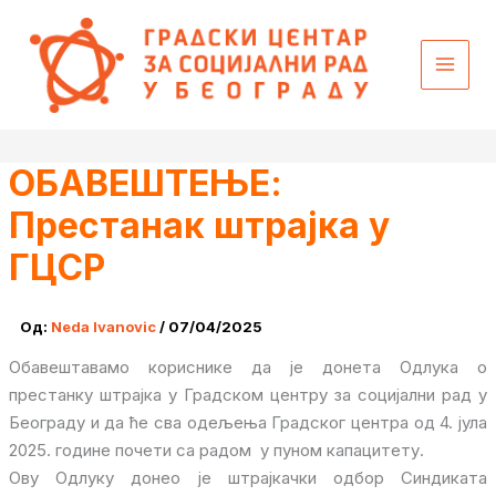
Пређи
content
на
садржај
ОБАВЕШТЕЊЕ:
Престанак штрајка у
ГЦСР
Од:
Neda Ivanovic
/
07/04/2025
Обавештавамо кориснике да је донета Одлука о
престанку штрајка у Градском центру за социјални рад у
Београду и да ће сва одељења Градског центра од 4. јула
2025. године почети са радом у пуном капацитету.
Ову Одлуку донео је штрајкачки одбор Синдиката