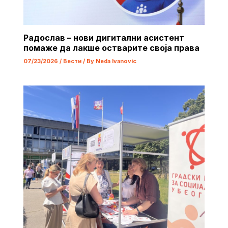
Радослав – нови дигитални асистент
помаже да лакше остварите своја права
07/23/2026
/
Вести
/ By
Neda Ivanovic