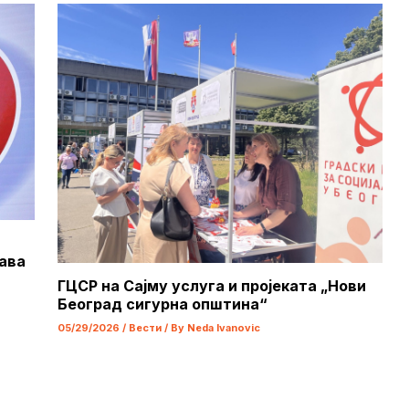
ава
ГЦСР на Сајму услуга и пројеката „Нови
Београд сигурна општина“
05/29/2026
/
Вести
/ By
Neda Ivanovic