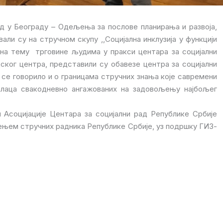
д у Београду – Одељења за послове планирања и развоја,
ли су на стручном скупу ,,Социјална инклузија у функцији
 на тему трговине људима у пракси центара за социјални
ског центра, представили су обавезе центра за социјални
у се говорило и о границама стручних знања које савремени
налаца свакодневно ангажованих на задовољењу најбољег
 Асоцијације Центара за социјални рад Републике Србије
ењем стручних радника Републике Србије, уз подршку ГИЗ-