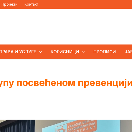
Пројекти
Контакт
ПРАВА И УСЛУГЕ
КОРИСНИЦИ
ПРОПИСИ
ЈА
упу посвећеном превенциј