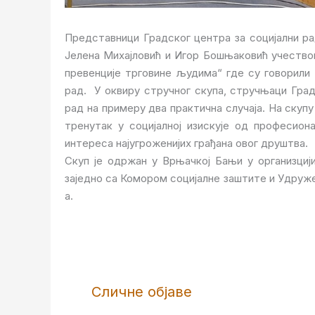
Представници Градског центра за социјални ра
Јелена Михајловић и Игор Бошњаковић учествова
превенције трговине људима“ где су говорили
рад. У оквиру стручног скупа, стручњаци Град
рад на примеру два практична случаја. На скуп
тренутак у социјалној изискује од професио
интереса најугроженијих грађана овог друштва.
Скуп је одржан у Врњачкој Бањи у организцији
заједно са Комором социјалне заштите и Удруж
а.
Сличне објаве