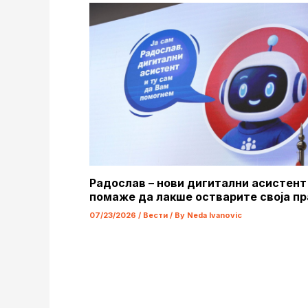
Радослав – нови дигитални асистент
помаже да лакше остварите своја пр
07/23/2026
/
Вести
/ By
Neda Ivanovic