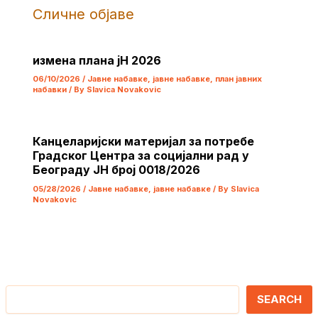
Сличне објаве
измена плана јН 2026
06/10/2026
/
Јавне набавке
,
јавне набавке
,
план јавних
набавки
/ By
Slavica Novakovic
Канцеларијски материјал за потребе
Градског Центра за социјални рад у
Београду ЈН број 0018/2026
05/28/2026
/
Јавне набавке
,
јавне набавке
/ By
Slavica
Novakovic
Претрага
SEARCH