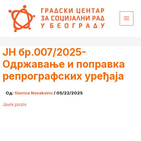
Пређи
content
на
садржај
ЈН бр.007/2025-
Одржавање и поправка
репрографских уређаја
Од:
Slavica Novakovic
/
05/22/2025
Javni poziv